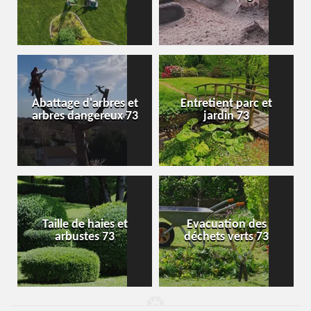
Abattage d'arbres et
Entretient parc et
arbres dangereux 73
jardin 73
Taille de haies et
Evacuation des
arbustes 73
déchets verts 73