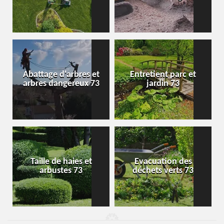
Abattage d'arbres et
Entretient parc et
arbres dangereux 73
jardin 73
Taille de haies et
Evacuation des
arbustes 73
déchets verts 73