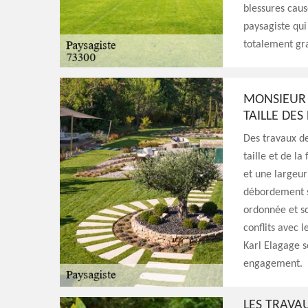
blessures cau
paysagiste qui 
totalement gr
MONSIEUR 
TAILLE DE
Des travaux de
taille et de l
et une largeur
débordement s
ordonnée et soi
conflits avec 
Karl Elagage s
engagement.
LES TRAVAU