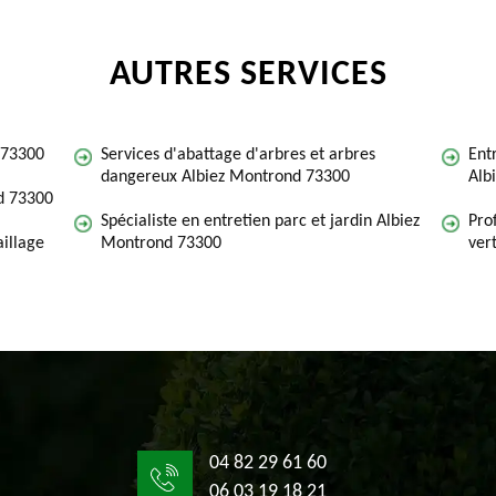
AUTRES SERVICES
 73300
Services d'abattage d'arbres et arbres
Ent
dangereux Albiez Montrond 73300
Alb
d 73300
Spécialiste en entretien parc et jardin Albiez
Pro
illage
Montrond 73300
ver
04 82 29 61 60
06 03 19 18 21