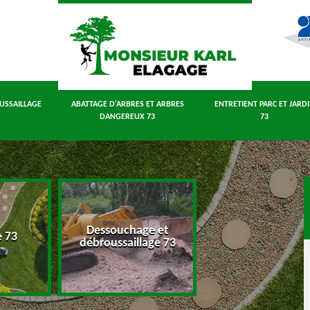
USSAILLAGE
ABATTAGE D'ARBRES ET ARBRES
ENTRETIENT PARC ET JARD
DANGEREUX 73
73
Dessouchage et
Abattage d'arbres
e 73
débroussaillage 73
arbres dangereux