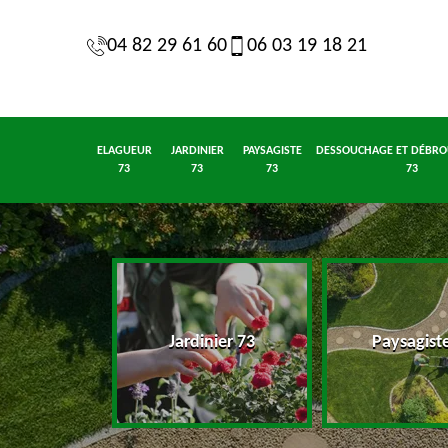
04 82 29 61 60
06 03 19 18 21
ELAGUEUR
JARDINIER
PAYSAGISTE
DESSOUCHAGE ET DÉBRO
73
73
73
73
eur 73
Jardinier 73
Paysagist