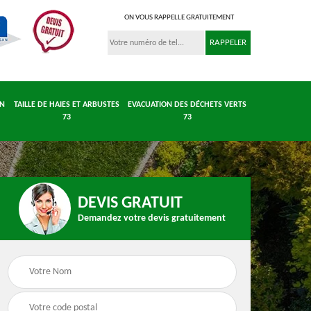
ON VOUS RAPPELLE GRATUITEMENT
IN
TAILLE DE HAIES ET ARBUSTES
EVACUATION DES DÉCHETS VERTS
73
73
DEVIS GRATUIT
Demandez votre devis gratuitement
 et
Entretient parc et
Taille de haies et
 73
jardin 73
arbustes 73