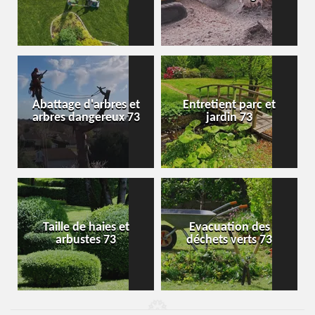
Abattage d'arbres et
Entretient parc et
arbres dangereux 73
jardin 73
Taille de haies et
Evacuation des
arbustes 73
déchets verts 73