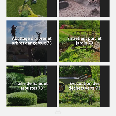
Abattage d'arbres et
Entretient parc et
arbres dangereux 73
jardin 73
Taille de haies et
Evacuation des
arbustes 73
déchets verts 73