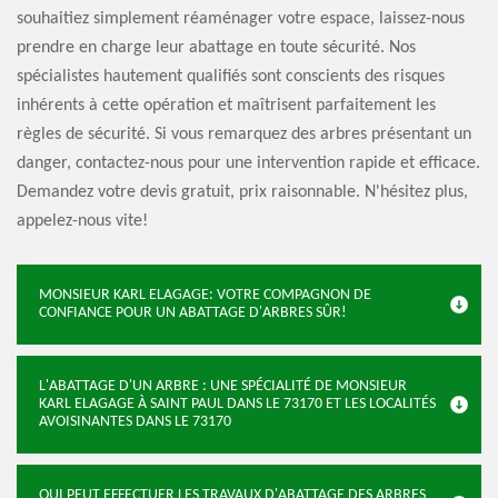
souhaitiez simplement réaménager votre espace, laissez-nous
prendre en charge leur abattage en toute sécurité. Nos
spécialistes hautement qualifiés sont conscients des risques
inhérents à cette opération et maîtrisent parfaitement les
règles de sécurité. Si vous remarquez des arbres présentant un
danger, contactez-nous pour une intervention rapide et efficace.
Demandez votre devis gratuit, prix raisonnable. N'hésitez plus,
appelez-nous vite!
MONSIEUR KARL ELAGAGE: VOTRE COMPAGNON DE
CONFIANCE POUR UN ABATTAGE D'ARBRES SÛR!
L'ABATTAGE D'UN ARBRE : UNE SPÉCIALITÉ DE MONSIEUR
KARL ELAGAGE À SAINT PAUL DANS LE 73170 ET LES LOCALITÉS
AVOISINANTES DANS LE 73170
QUI PEUT EFFECTUER LES TRAVAUX D'ABATTAGE DES ARBRES