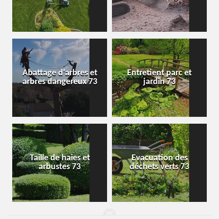
Abattage d'arbres et
Entretient parc et
arbres dangereux 73
jardin 73
Taille de haies et
Evacuation des
arbustes 73
déchets verts 73