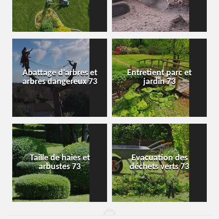
Abattage d'arbres et
Entretient parc et
arbres dangereux 73
jardin 73
Taille de haies et
Evacuation des
arbustes 73
déchets verts 73