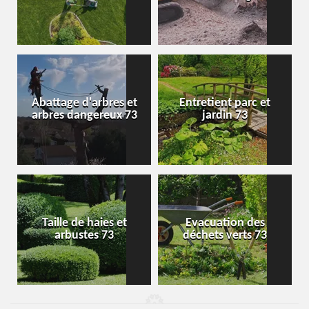
Abattage d'arbres et
Entretient parc et
arbres dangereux 73
jardin 73
Taille de haies et
Evacuation des
arbustes 73
déchets verts 73