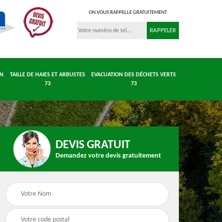
ON VOUS RAPPELLE GRATUITEMENT
IN
TAILLE DE HAIES ET ARBUSTES
EVACUATION DES DÉCHETS VERTS
73
73
DEVIS GRATUIT
Demandez votre devis gratuitement
 et
Entretient parc et
Taille de haies et
 73
jardin 73
arbustes 73