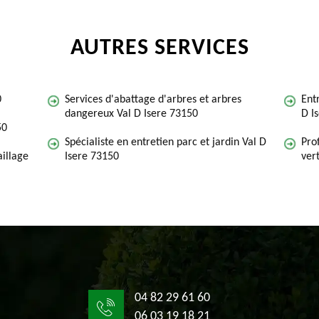
AUTRES SERVICES
0
Services d'abattage d'arbres et arbres
Ent
dangereux Val D Isere 73150
D I
50
Spécialiste en entretien parc et jardin Val D
Pro
illage
Isere 73150
ver
04 82 29 61 60
06 03 19 18 21