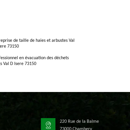
reprise de taille de haies et arbustes Val
sere 73150
fessionnel en évacuation des déchets
ts Val D Isere 73150
220 Rue de la Balme
73000 Chambery