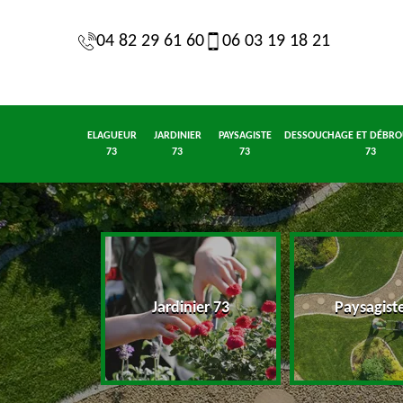
04 82 29 61 60
06 03 19 18 21
ELAGUEUR
JARDINIER
PAYSAGISTE
DESSOUCHAGE ET DÉBRO
73
73
73
73
eur 73
Jardinier 73
Paysagist