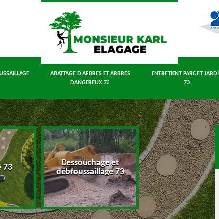
USSAILLAGE
ABATTAGE D'ARBRES ET ARBRES
ENTRETIENT PARC ET JARD
DANGEREUX 73
73
Dessouchage et
Abattage d'arbres
e 73
débroussaillage 73
arbres dangereux