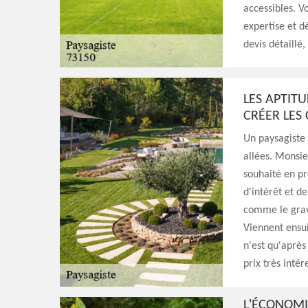
accessibles. V
expertise et d
devis détaillé
LES APTIT
CRÉER LES 
Un paysagiste 
allées. Monsi
souhaité en pr
d'intérêt et de
comme le gravi
Viennent ensui
n'est qu'après
prix très intér
L'ÉCONOMI