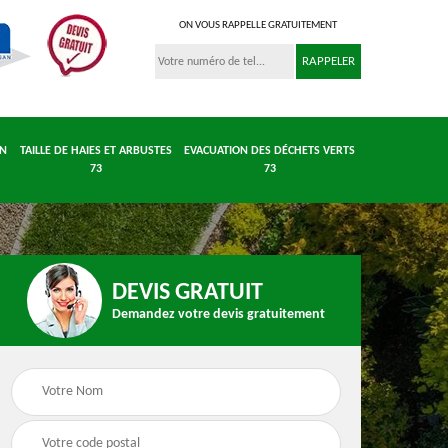
ON VOUS RAPPELLE GRATUITEMENT
IN
TAILLE DE HAIES ET ARBUSTES
EVACUATION DES DÉCHETS VERTS
73
73
DEVIS GRATUIT
Demandez votre devis gratuitement
 et
Entretient parc et
Taille de haies et
 73
jardin 73
arbustes 73