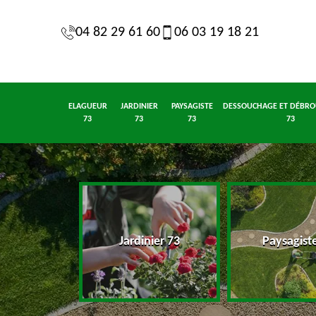
04 82 29 61 60
06 03 19 18 21
ELAGUEUR
JARDINIER
PAYSAGISTE
DESSOUCHAGE ET DÉBRO
73
73
73
73
eur 73
Jardinier 73
Paysagist