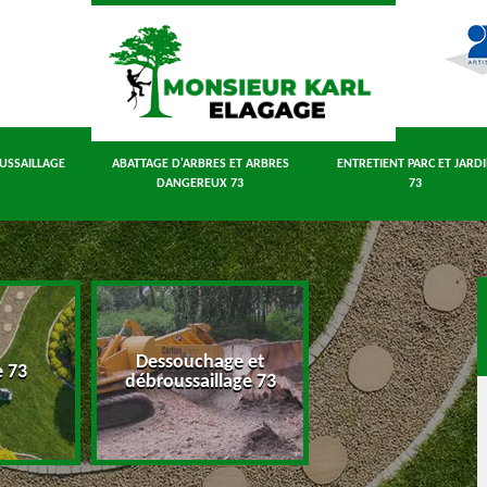
USSAILLAGE
ABATTAGE D'ARBRES ET ARBRES
ENTRETIENT PARC ET JARD
DANGEREUX 73
73
Dessouchage et
Abattage d'arbres
e 73
débroussaillage 73
arbres dangereux