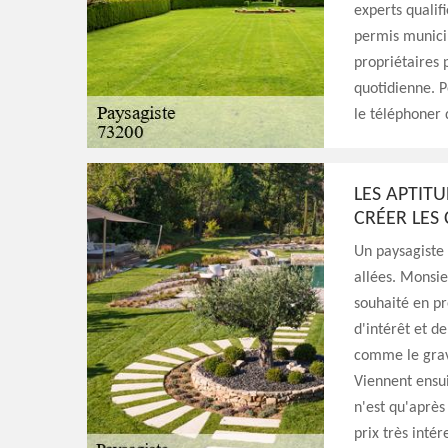
experts qualif
permis municip
propriétaires 
quotidienne. P
le téléphoner 
LES APTIT
CRÉER LES 
Un paysagiste 
allées. Monsi
souhaité en pr
d'intérêt et de
comme le gravi
Viennent ensui
n'est qu'après
prix très intér