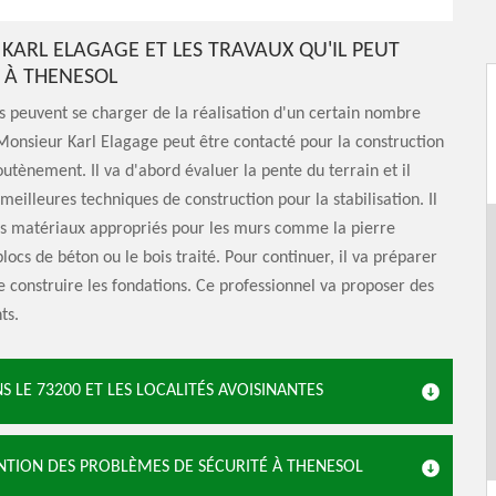
KARL ELAGAGE ET LES TRAVAUX QU'IL PEUT
 À THENESOL
s peuvent se charger de la réalisation d'un certain nombre
Monsieur Karl Elagage peut être contacté pour la construction
utènement. Il va d'abord évaluer la pente du terrain et il
meilleures techniques de construction pour la stabilisation. Il
les matériaux appropriés pour les murs comme la pierre
blocs de béton ou le bois traité. Pour continuer, il va préparer
de construire les fondations. Ce professionnel va proposer des
ts.
S LE 73200 ET LES LOCALITÉS AVOISINANTES
VENTION DES PROBLÈMES DE SÉCURITÉ À THENESOL