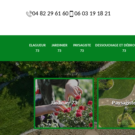
04 82 29 61 60
06 03 19 18 21
ELAGUEUR
JARDINIER
PAYSAGISTE
DESSOUCHAGE ET DÉBRO
73
73
73
73
eur 73
Jardinier 73
Paysagist