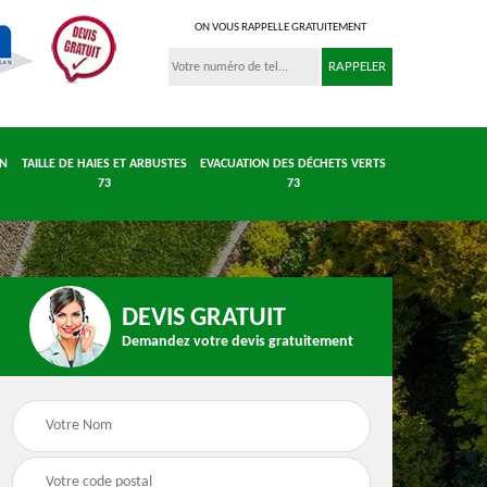
ON VOUS RAPPELLE GRATUITEMENT
IN
TAILLE DE HAIES ET ARBUSTES
EVACUATION DES DÉCHETS VERTS
73
73
DEVIS GRATUIT
Demandez votre devis gratuitement
 et
Entretient parc et
Taille de haies et
 73
jardin 73
arbustes 73