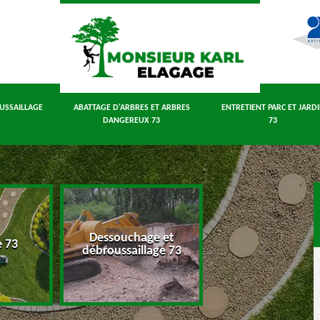
USSAILLAGE
ABATTAGE D'ARBRES ET ARBRES
ENTRETIENT PARC ET JARD
DANGEREUX 73
73
Dessouchage et
Abattage d'arbres
e 73
débroussaillage 73
arbres dangereux