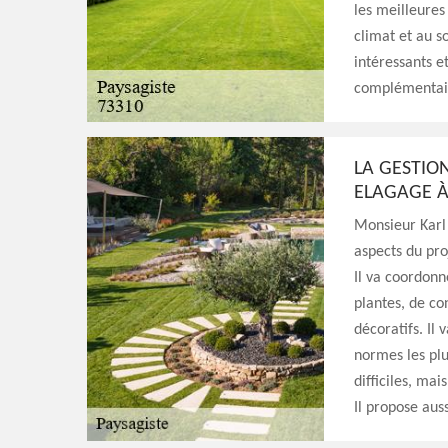
les meilleures
climat et au s
intéressants e
complémentaire
LA GESTIO
ELAGAGE À
Monsieur Karl 
aspects du proj
Il va coordonn
plantes, de c
décoratifs. Il 
normes les plu
difficiles, ma
Il propose auss