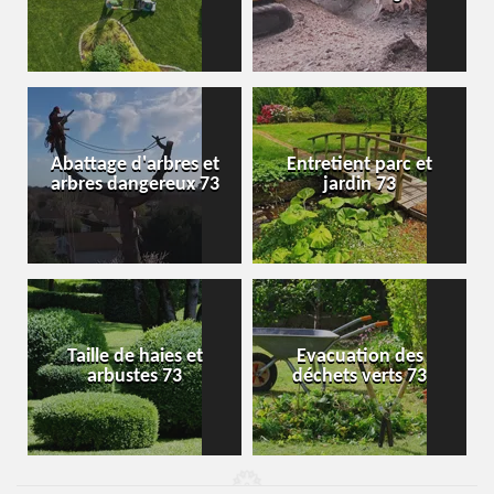
Abattage d'arbres et
Entretient parc et
arbres dangereux 73
jardin 73
Taille de haies et
Evacuation des
arbustes 73
déchets verts 73