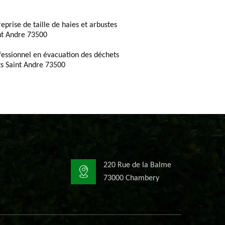
reprise de taille de haies et arbustes
nt Andre 73500
fessionnel en évacuation des déchets
ts Saint Andre 73500
220 Rue de la Balme
73000 Chambery