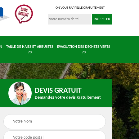
ON VOUS RAPPELLE GRATUITEMENT
IN
TAILLE DE HAIES ET ARBUSTES
EVACUATION DES DÉCHETS VERTS
73
73
DEVIS GRATUIT
Demandez votre devis gratuitement
 et
Entretient parc et
Taille de haies et
 73
jardin 73
arbustes 73