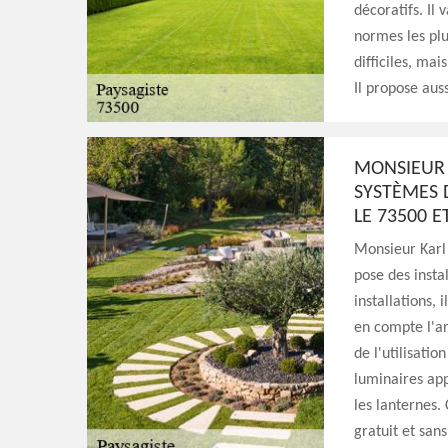
décoratifs. Il 
normes les plu
difficiles, ma
Il propose auss
MONSIEUR 
SYSTÈMES 
LE 73500 E
Monsieur Karl 
pose des insta
installations,
en compte l'ar
de l'utilisatio
luminaires app
les lanternes.
gratuit et sa