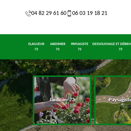
04 82 29 61 60
06 03 19 18 21
ELAGUEUR
JARDINIER
PAYSAGISTE
DESSOUCHAGE ET DÉBRO
73
73
73
73
eur 73
Jardinier 73
Paysagist