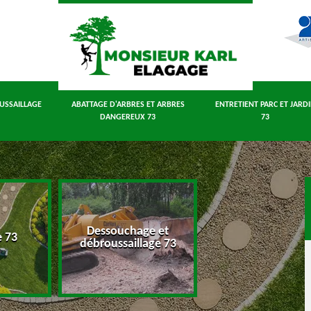
USSAILLAGE
ABATTAGE D'ARBRES ET ARBRES
ENTRETIENT PARC ET JARD
DANGEREUX 73
73
Dessouchage et
Abattage d'arbres
e 73
débroussaillage 73
arbres dangereux