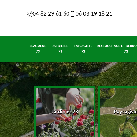
04 82 29 61 60
06 03 19 18 21
ELAGUEUR
JARDINIER
PAYSAGISTE
DESSOUCHAGE ET DÉBRO
73
73
73
73
eur 73
Jardinier 73
Paysagist