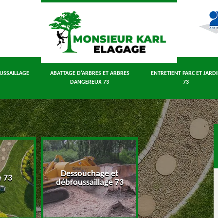
USSAILLAGE
ABATTAGE D'ARBRES ET ARBRES
ENTRETIENT PARC ET JARD
DANGEREUX 73
73
Dessouchage et
Abattage d'arbres
e 73
débroussaillage 73
arbres dangereux