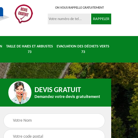
ON VOUS RAPPELLE GRATUITEMENT
IN
TAILLE DE HAIES ET ARBUSTES
EVACUATION DES DÉCHETS VERTS
73
73
DEVIS GRATUIT
Demandez votre devis gratuitement
 et
Entretient parc et
Taille de haies et
 73
jardin 73
arbustes 73