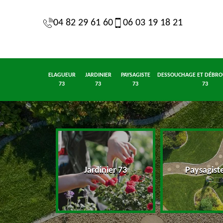
04 82 29 61 60
06 03 19 18 21
ELAGUEUR
JARDINIER
PAYSAGISTE
DESSOUCHAGE ET DÉBRO
73
73
73
73
eur 73
Jardinier 73
Paysagist