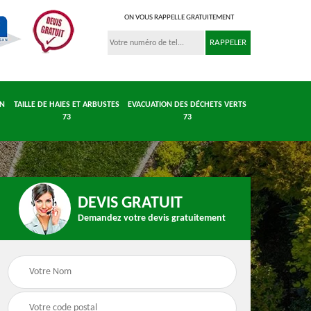
ON VOUS RAPPELLE GRATUITEMENT
IN
TAILLE DE HAIES ET ARBUSTES
EVACUATION DES DÉCHETS VERTS
73
73
DEVIS GRATUIT
Demandez votre devis gratuitement
 et
Entretient parc et
Taille de haies et
 73
jardin 73
arbustes 73