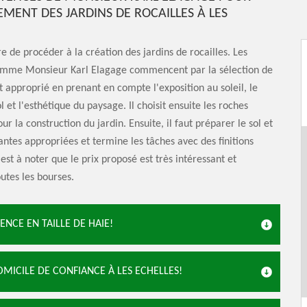
MENT DES JARDINS DE ROCAILLES À LES
re de procéder à la création des jardins de rocailles. Les
omme Monsieur Karl Elagage commencent par la sélection de
approprié en prenant en compte l'exposition au soleil, le
 et l'esthétique du paysage. Il choisit ensuite les roches
r la construction du jardin. Ensuite, il faut préparer le sol et
lantes appropriées et termine les tâches avec des finitions
 est à noter que le prix proposé est très intéressant et
outes les bourses.
NCE EN TAILLE DE HAIE!
MICILE DE CONFIANCE À LES ECHELLES!