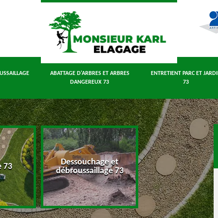
USSAILLAGE
ABATTAGE D'ARBRES ET ARBRES
ENTRETIENT PARC ET JARD
DANGEREUX 73
73
Dessouchage et
Abattage d'arbres
e 73
débroussaillage 73
arbres dangereux