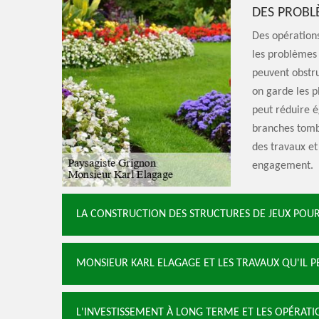
DES PROBL
Des opérations
les problèmes 
peuvent obstru
on garde les p
peut réduire é
branches tomb
des travaux et 
engagement.
LA CONSTRUCTION DES STRUCTURES DE JEUX POUR
MONSIEUR KARL ELAGAGE ET LES TRAVAUX QU'IL 
L'INVESTISSEMENT À LONG TERME ET LES OPÉRATI