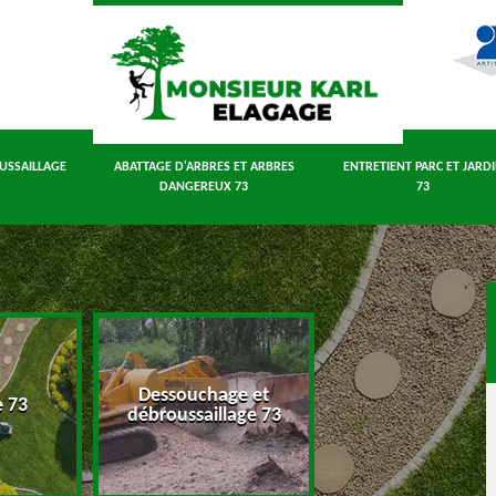
USSAILLAGE
ABATTAGE D'ARBRES ET ARBRES
ENTRETIENT PARC ET JARD
DANGEREUX 73
73
Dessouchage et
Abattage d'arbres
e 73
débroussaillage 73
arbres dangereux