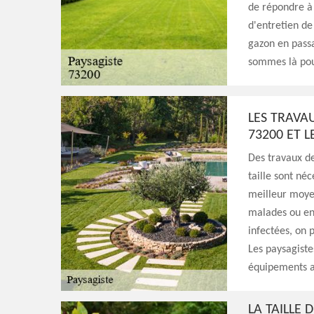
de répondre à
d'entretien de 
gazon en passa
sommes là pou
LES TRAVAU
73200 ET L
Des travaux de
taille sont néc
meilleur moyen
malades ou en
infectées, on 
Les paysagiste
équipements ad
LA TAILLE 