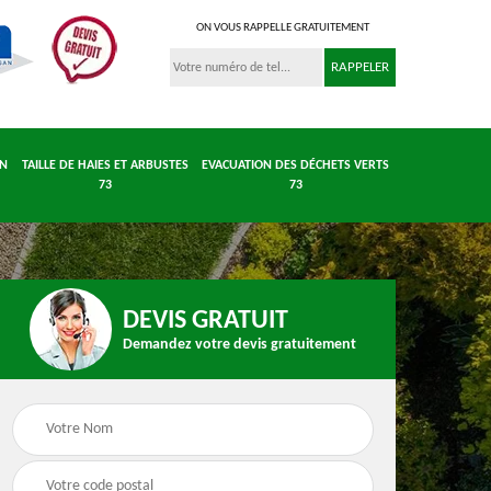
ON VOUS RAPPELLE GRATUITEMENT
IN
TAILLE DE HAIES ET ARBUSTES
EVACUATION DES DÉCHETS VERTS
73
73
DEVIS GRATUIT
Demandez votre devis gratuitement
 et
Entretient parc et
Taille de haies et
 73
jardin 73
arbustes 73