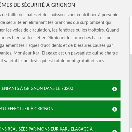
ÈMES DE SÉCURITÉ À GRIGNON
 de taille des haies et des buissons vont contribuer à prévenir
de sécurité en éliminant les branches qui surplombent qui
er les voies de circulation, les fenêtres ou les trottoirs. Quand
lantes bien taillées et en éliminant les branches basses, on
galement les risques d'accidents et de blessures causés par
antes. Monsieur Karl Elagage est un paysagiste qui se charge
il va établir un devis qui est totalement gratuit et sans
 ENFANTS À GRIGNON DANS LE 73200
PEUT EFFECTUER À GRIGNON
ONS RÉALISÉES PAR MONSIEUR KARL ELAGAGE À