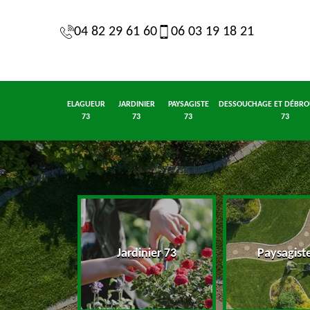
04 82 29 61 60
06 03 19 18 21
ELAGUEUR
JARDINIER
PAYSAGISTE
DESSOUCHAGE ET DÉBRO
73
73
73
73
eur 73
Jardinier 73
Paysagist