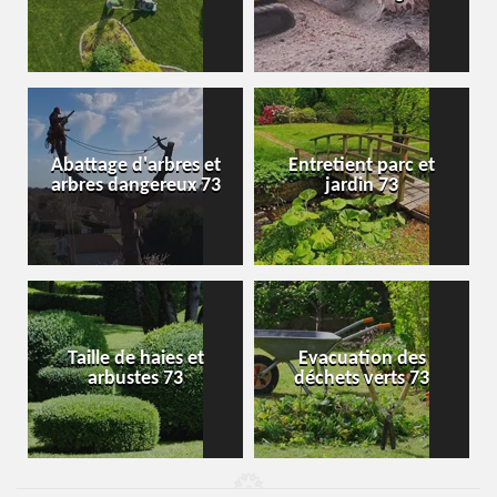
Abattage d'arbres et
Entretient parc et
arbres dangereux 73
jardin 73
Taille de haies et
Evacuation des
arbustes 73
déchets verts 73