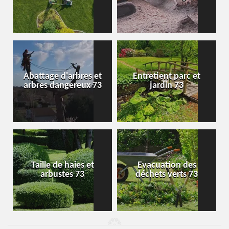
Abattage d'arbres et
Entretient parc et
arbres dangereux 73
jardin 73
Taille de haies et
Evacuation des
arbustes 73
déchets verts 73