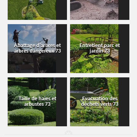
Abattage d'arbres et
Entretient parc et
arbres dangereux 73
jardin 73
Taille de haies et
Evacuation des
arbustes 73
déchets verts 73