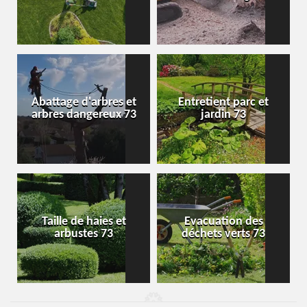
Abattage d'arbres et
Entretient parc et
arbres dangereux 73
jardin 73
Taille de haies et
Evacuation des
arbustes 73
déchets verts 73