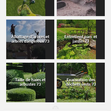
Abattage d'arbres et
Entretient parc et
arbres dangereux 73
jardin 73
Taille de haies et
Evacuation des
arbustes 73
déchets verts 73