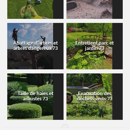
Abattage d'arbres et
Entretient parc et
arbres dangereux 73
jardin 73
Taille de haies et
Evacuation des
arbustes 73
déchets verts 73