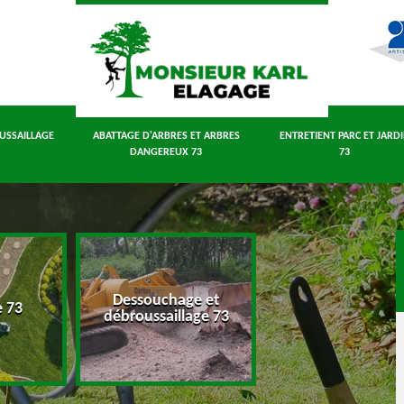
USSAILLAGE
ABATTAGE D'ARBRES ET ARBRES
ENTRETIENT PARC ET JARD
DANGEREUX 73
73
Dessouchage et
Abattage d'arbres
e 73
débroussaillage 73
arbres dangereux