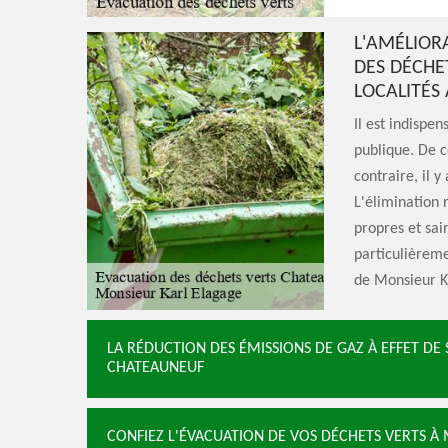
L'AMÉLIOR
DES DÉCHE
LOCALITÉS
Il est indispe
publique. De ce
contraire, il 
L'élimination 
propres et sai
particulièremen
de Monsieur Ka
LA RÉDUCTION DES ÉMISSIONS DE GAZ À EFFET DE 
CHATEAUNEUF
CONFIEZ L'ÉVACUATION DE VOS DÉCHETS VERTS À