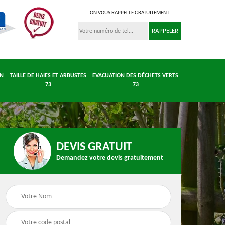
ON VOUS RAPPELLE GRATUITEMENT
IN
TAILLE DE HAIES ET ARBUSTES
EVACUATION DES DÉCHETS VERTS
73
73
DEVIS GRATUIT
Demandez votre devis gratuitement
 et
Entretient parc et
Taille de haies et
 73
jardin 73
arbustes 73