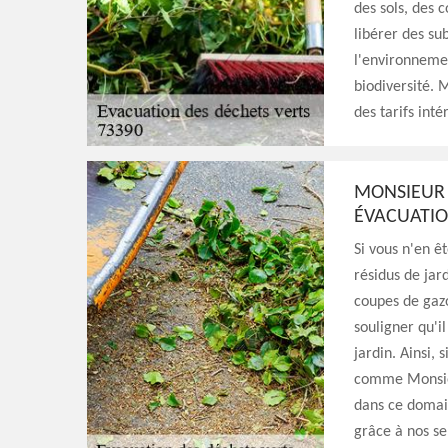
des sols, des 
libérer des su
l'environneme
biodiversité. 
des tarifs inté
MONSIEUR 
ÉVACUATIO
Si vous n'en ê
résidus de jard
coupes de gazo
souligner qu'i
jardin. Ainsi, 
comme Monsieu
dans ce domai
grâce à nos se