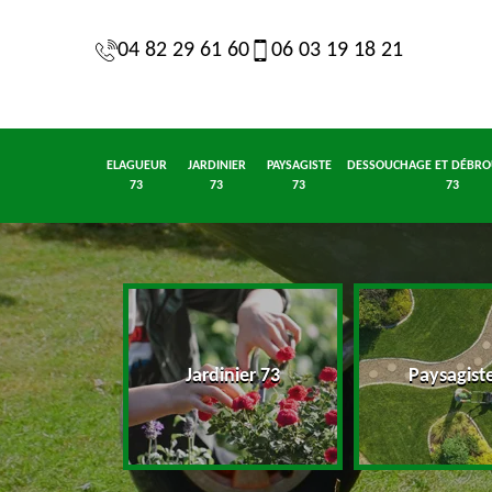
04 82 29 61 60
06 03 19 18 21
ELAGUEUR
JARDINIER
PAYSAGISTE
DESSOUCHAGE ET DÉBRO
73
73
73
73
eur 73
Jardinier 73
Paysagist