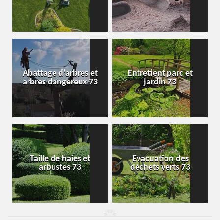
Abattage d'arbres et
Entretient parc et
arbres dangereux 73
jardin 73
Taille de haies et
Evacuation des
arbustes 73
déchets verts 73