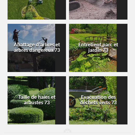
Abattage d'arbres et
Entretient parc et
arbres dangereux 73
jardin 73
Taille de haies et
Evacuation des
arbustes 73
déchets verts 73