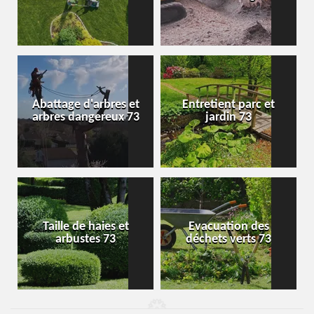
Abattage d'arbres et
Entretient parc et
arbres dangereux 73
jardin 73
Taille de haies et
Evacuation des
arbustes 73
déchets verts 73