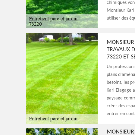
chimiques vont
Monsieur Karl 
utiliser des é
MONSIEUR 
TRAVAUX D
73220 ET S
Un professionn
plans d'aména
besoins, les p
Karl Elagage a
paysage comme 
créer des espa
entrer en conta
MONSIEUR 