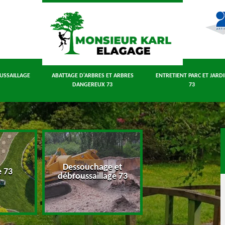
USSAILLAGE
ABATTAGE D'ARBRES ET ARBRES
ENTRETIENT PARC ET JARD
DANGEREUX 73
73
Dessouchage et
Abattage d'arbres
e 73
débroussaillage 73
arbres dangereux