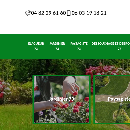
04 82 29 61 60
06 03 19 18 21
ELAGUEUR
JARDINIER
PAYSAGISTE
DESSOUCHAGE ET DÉBRO
73
73
73
73
eur 73
Jardinier 73
Paysagist