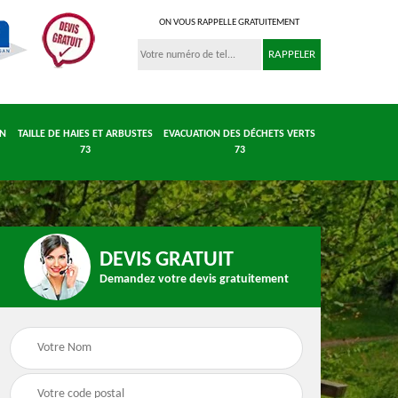
ON VOUS RAPPELLE GRATUITEMENT
IN
TAILLE DE HAIES ET ARBUSTES
EVACUATION DES DÉCHETS VERTS
73
73
DEVIS GRATUIT
Demandez votre devis gratuitement
 et
Entretient parc et
Taille de haies et
 73
jardin 73
arbustes 73