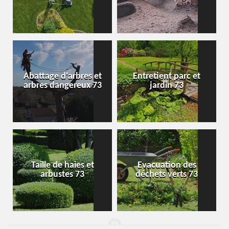
Abattage d'arbres et
Entretient parc et
arbres dangereux 73
jardin 73
Taille de haies et
Evacuation des
arbustes 73
déchets verts 73