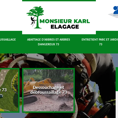
USSAILLAGE
ABATTAGE D'ARBRES ET ARBRES
ENTRETIENT PARC ET JARD
DANGEREUX 73
73
Dessouchage et
Abattage d'arbres
e 73
débroussaillage 73
arbres dangereux