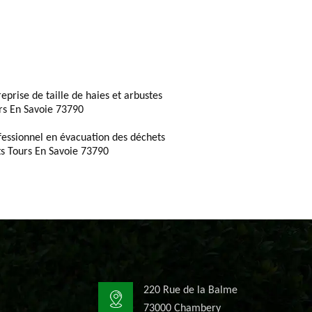
reprise de taille de haies et arbustes
rs En Savoie 73790
fessionnel en évacuation des déchets
ts Tours En Savoie 73790
220 Rue de la Balme
73000 Chambery