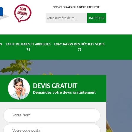
ON VOUS RAPPELLE GRATUITEMENT
IN
TAILLE DE HAIES ET ARBUSTES
EVACUATION DES DÉCHETS VERTS
73
73
DEVIS GRATUIT
Demandez votre devis gratuitement
 et
Entretient parc et
Taille de haies et
 73
jardin 73
arbustes 73