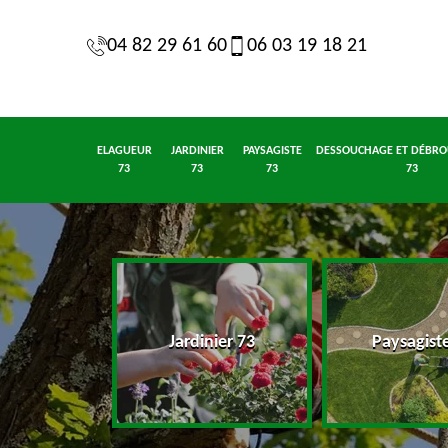
04 82 29 61 60
06 03 19 18 21
ELAGUEUR
JARDINIER
PAYSAGISTE
DESSOUCHAGE ET DÉBRO
73
73
73
73
eur 73
Jardinier 73
Paysagist