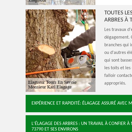
TOUTES LE
ARBRES À 
Les travaux d'
dégagement. C
branches qui in
ou d'autres él
qui sont basse
les toits et le
falloir contac
appropriés.
EXPÉRIENCE ET RAPIDITÉ: ÉLAGAGE ASSURÉ AVEC 
L'ÉLAGAGE DES ARBRES : UN TRAVAIL À CONFIER 
73790 ET SES ENVIRONS