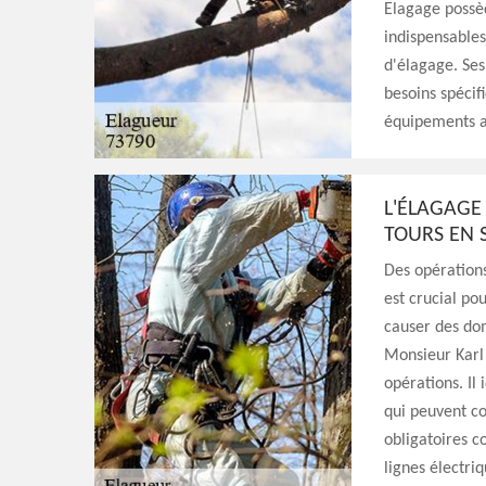
Elagage possèd
indispensables
d'élagage. Ses
besoins spécifi
équipements ap
L'ÉLAGAGE
TOURS EN S
Des opérations
est crucial po
causer des do
Monsieur Karl 
opérations. Il 
qui peuvent co
obligatoires c
lignes électriq