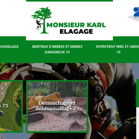
USSAILLAGE
ABATTAGE D'ARBRES ET ARBRES
ENTRETIENT PARC ET JARD
DANGEREUX 73
73
Dessouchage et
Abattage d'arbres
e 73
débroussaillage 73
arbres dangereux