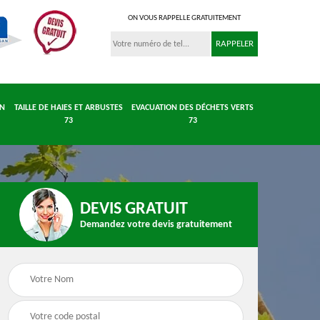
ON VOUS RAPPELLE GRATUITEMENT
IN
TAILLE DE HAIES ET ARBUSTES
EVACUATION DES DÉCHETS VERTS
73
73
DEVIS GRATUIT
Demandez votre devis gratuitement
 et
Entretient parc et
Taille de haies et
 73
jardin 73
arbustes 73