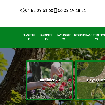
04 82 29 61 60
06 03 19 18 21
ELAGUEUR
JARDINIER
PAYSAGISTE
DESSOUCHAGE ET DÉBRO
73
73
73
73
eur 73
Jardinier 73
Paysagist