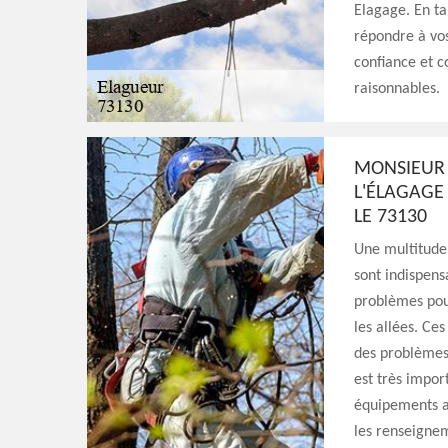
Elagage. En ta
répondre à vos
confiance et c
raisonnables.
MONSIEUR 
L'ÉLAGAGE
LE 73130
Une multitude 
sont indispens
problèmes pou
les allées. Ce
des problèmes 
est très impor
équipements ap
les renseignem