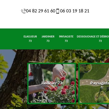
04 82 29 61 60
06 03 19 18 21
ELAGUEUR
JARDINIER
PAYSAGISTE
DESSOUCHAGE ET DÉBRO
73
73
73
73
eur 73
Jardinier 73
Paysagist