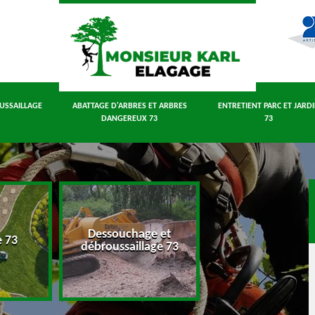
USSAILLAGE
ABATTAGE D'ARBRES ET ARBRES
ENTRETIENT PARC ET JARD
DANGEREUX 73
73
Dessouchage et
Abattage d'arbres
e 73
débroussaillage 73
arbres dangereux