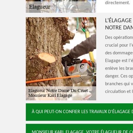
directement.
L'ÉLAGAGE
NOTRE DAM
Des opérations
crucial pour l
des dommages 
Elagage est l'
enlève les bra
danger. Ces op
branches qui vo
circulation et 
À QUI PEUT-ON CONFIER LES TRAVAUX D'ÉLAGAGE
MONSIEUR KARL ELAGAGE, VOTRE ÉLAGUEUR DE C