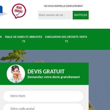
ON VOUS RAPPELLE GRATUITEMENT
IN
TAILLE DE HAIES ET ARBUSTES
EVACUATION DES DÉCHETS VERTS
73
73
DEVIS GRATUIT
Demandez votre devis gratuitement
 et
Entretient parc et
Taille de haies et
 73
jardin 73
arbustes 73