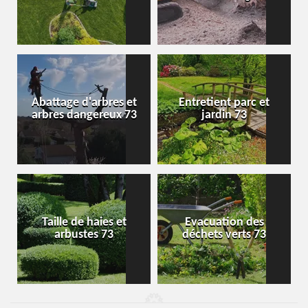
Abattage d'arbres et
Entretient parc et
arbres dangereux 73
jardin 73
Taille de haies et
Evacuation des
arbustes 73
déchets verts 73