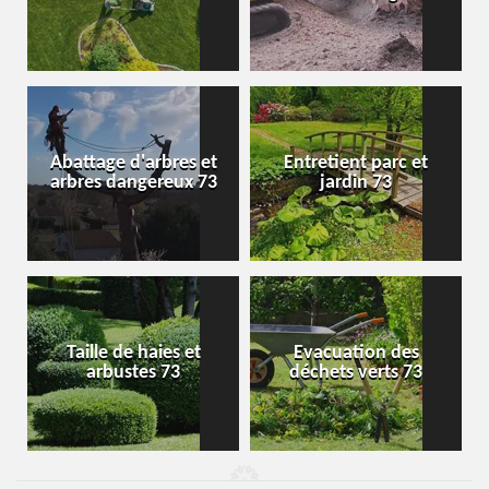
Abattage d'arbres et
Entretient parc et
arbres dangereux 73
jardin 73
Taille de haies et
Evacuation des
arbustes 73
déchets verts 73