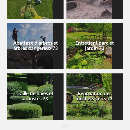
Abattage d'arbres et
Entretient parc et
arbres dangereux 73
jardin 73
Taille de haies et
Evacuation des
arbustes 73
déchets verts 73