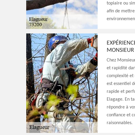
topiaire ou si
afin de mettre
environnement 
EXPÉRIENC
MONSIEUR 
Chez Monsieur
et rapidité da
complexité et 
est essentiel d
rapide et perf
Elagage. En ta
répondre à vos
confiance et c
raisonnables.