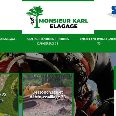
USSAILLAGE
ABATTAGE D'ARBRES ET ARBRES
ENTRETIENT PARC ET JARD
DANGEREUX 73
73
Dessouchage et
Abattage d'arbres
e 73
débroussaillage 73
arbres dangereux