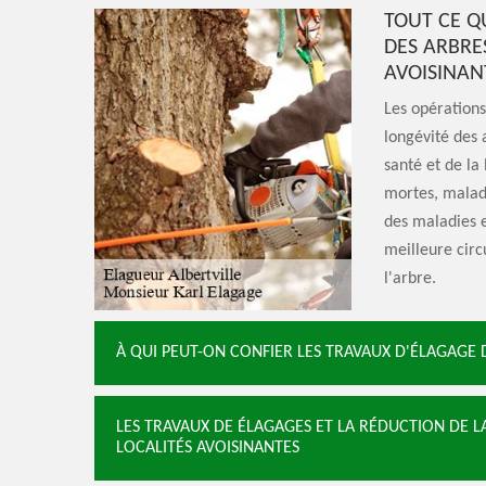
TOUT CE Q
DES ARBRES
AVOISINAN
Les opérations
longévité des 
santé et de la
mortes, malad
des maladies e
meilleure circ
l'arbre.
À QUI PEUT-ON CONFIER LES TRAVAUX D'ÉLAGAGE D
LES TRAVAUX DE ÉLAGAGES ET LA RÉDUCTION DE L
LOCALITÉS AVOISINANTES