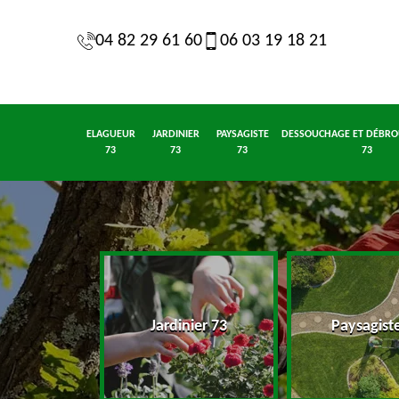
04 82 29 61 60
06 03 19 18 21
ELAGUEUR
JARDINIER
PAYSAGISTE
DESSOUCHAGE ET DÉBRO
73
73
73
73
eur 73
Jardinier 73
Paysagist