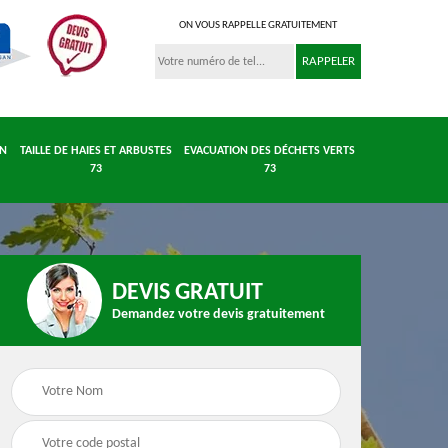
ON VOUS RAPPELLE GRATUITEMENT
IN
TAILLE DE HAIES ET ARBUSTES
EVACUATION DES DÉCHETS VERTS
73
73
DEVIS GRATUIT
Demandez votre devis gratuitement
 et
Entretient parc et
Taille de haies et
 73
jardin 73
arbustes 73