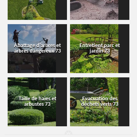
Abattage d'arbres et
Entretient parc et
arbres dangereux 73
jardin 73
Taille de haies et
Evacuation des
arbustes 73
déchets verts 73