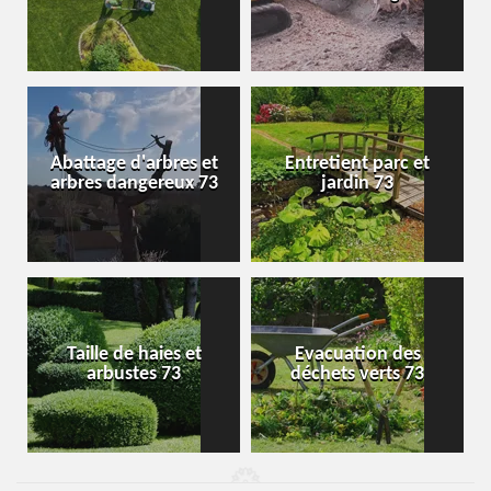
Abattage d'arbres et
Entretient parc et
arbres dangereux 73
jardin 73
Taille de haies et
Evacuation des
arbustes 73
déchets verts 73