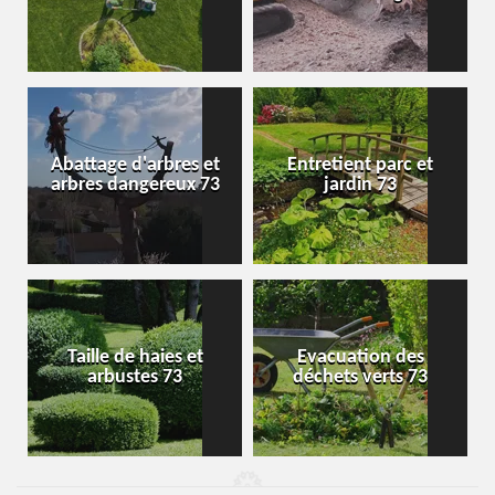
Abattage d'arbres et
Entretient parc et
arbres dangereux 73
jardin 73
Taille de haies et
Evacuation des
arbustes 73
déchets verts 73