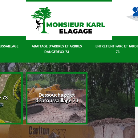
USSAILLAGE
ABATTAGE D'ARBRES ET ARBRES
ENTRETIENT PARC ET JARD
DANGEREUX 73
73
Dessouchage et
Abattage d'arbres
e 73
débroussaillage 73
arbres dangereux