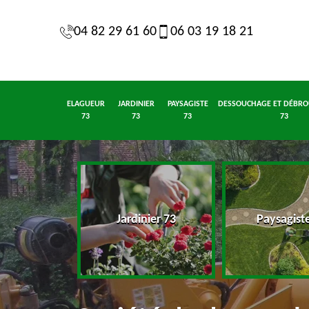
04 82 29 61 60
06 03 19 18 21
ELAGUEUR
JARDINIER
PAYSAGISTE
DESSOUCHAGE ET DÉBRO
73
73
73
73
eur 73
Jardinier 73
Paysagist