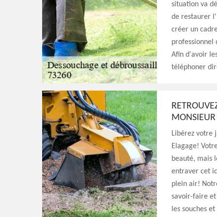
situation va d
de restaurer l
créer un cadre
professionnel q
Afin d'avoir l
téléphoner di
RETROUVEZ
MONSIEUR 
Libérez votre 
Elagage! Votre
beauté, mais l
entraver cet i
plein air! Not
savoir-faire e
les souches et