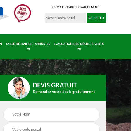
ON VOUS RAPPELLE GRATUITEMENT
IN
TAILLE DE HAIES ET ARBUSTES
EVACUATION DES DÉCHETS VERTS
73
73
DEVIS GRATUIT
 et
Entretient parc et
Taille de haies et
Demandez votre devis gratuitement
 73
jardin 73
arbustes 73