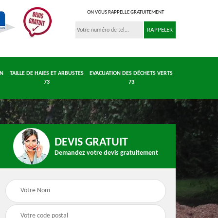
ON VOUS RAPPELLE GRATUITEMENT
IN
TAILLE DE HAIES ET ARBUSTES
EVACUATION DES DÉCHETS VERTS
73
73
DEVIS GRATUIT
 et
Entretient parc et
Taille de haies et
Demandez votre devis gratuitement
 73
jardin 73
arbustes 73