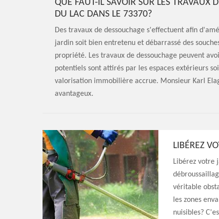
QUE FAUT-IL SAVOIR SUR LES TRAVAUX
DU LAC DANS LE 73370?
Des travaux de dessouchage s'effectuent afin d'amélio
jardin soit bien entretenu et débarrassé des souches
propriété. Les travaux de dessouchage peuvent avoi
potentiels sont attirés par les espaces extérieurs so
valorisation immobilière accrue. Monsieur Karl Elag
avantageux.
LIBÉREZ V
Libérez votre 
débroussaillag
véritable obst
les zones enva
nuisibles? C'e