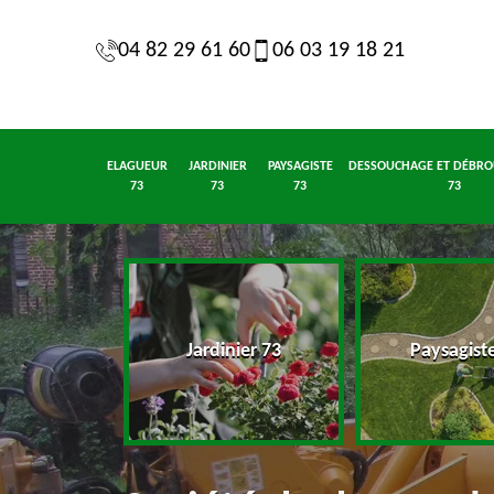
04 82 29 61 60
06 03 19 18 21
ELAGUEUR
JARDINIER
PAYSAGISTE
DESSOUCHAGE ET DÉBRO
73
73
73
73
eur 73
Jardinier 73
Paysagist