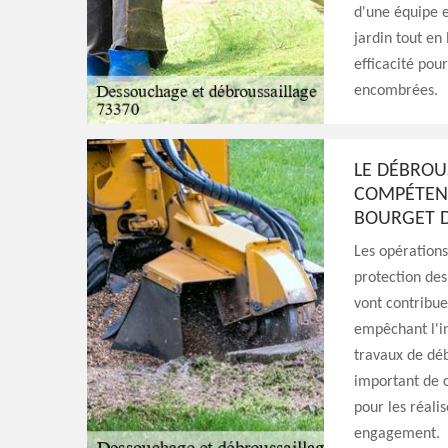
d'une équipe e
jardin tout en
efficacité pou
encombrées.
LE DÉBROU
COMPÉTENC
BOURGET D
Les opérations
protection des
vont contribuer
empêchant l'inf
travaux de débr
important de c
pour les réali
engagement.