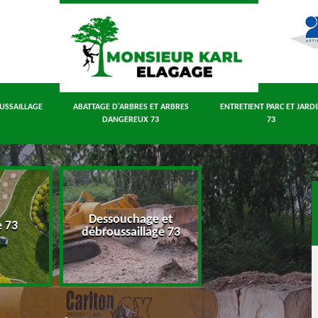
USSAILLAGE
ABATTAGE D'ARBRES ET ARBRES
ENTRETIENT PARC ET JARD
DANGEREUX 73
73
Dessouchage et
Abattage d'arbres
e 73
débroussaillage 73
arbres dangereux