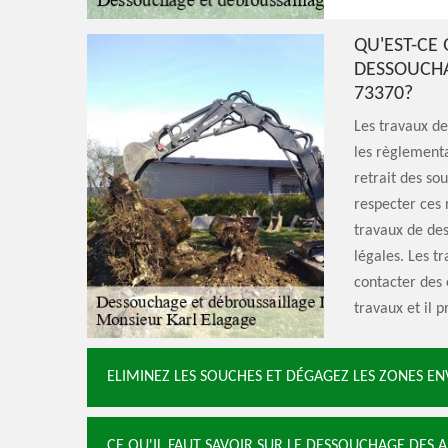
QU'EST-CE 
DESSOUCHA
73370?
Les travaux de
les règlementat
retrait des so
respecter ces 
travaux de de
légales. Les tr
contacter des 
travaux et il p
ELIMINEZ LES SOUCHES ET DÉGAGEZ LES ZONES E
CE QU'IL FAUT SAVOIR SUR LE DESSOUCHAGE DES