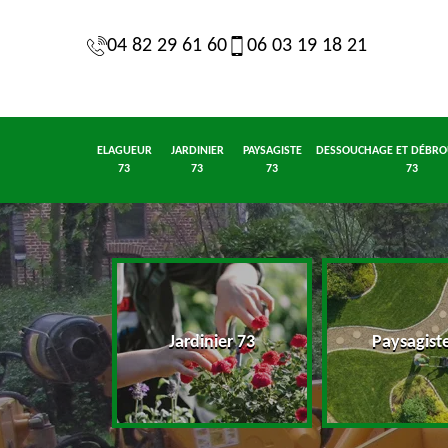
04 82 29 61 60
06 03 19 18 21
ELAGUEUR
JARDINIER
PAYSAGISTE
DESSOUCHAGE ET DÉBRO
73
73
73
73
eur 73
Jardinier 73
Paysagist