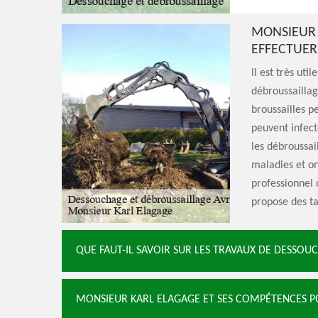
MONSIEUR 
EFFECTUER
Il est très uti
débroussaillag
broussailles p
peuvent infecte
les débroussai
maladies et on
professionnel
propose des tar
QUE FAUT-IL SAVOIR SUR LES TRAVAUX DE DESSOU
MONSIEUR KARL ELAGAGE ET SES COMPÉTENCES PO