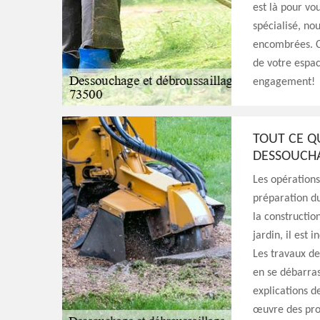
est là pour vo
spécialisé, no
encombrées. Co
de votre espac
engagement!
TOUT CE QU
DESSOUCHA
Les opérations
préparation du
la constructi
jardin, il est
Les travaux d
en se débarras
explications de
œuvre des proj