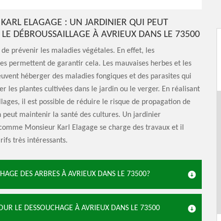
KARL ELAGAGE : UN JARDINIER QUI PEUT
 LE DÉBROUSSAILLAGE À AVRIEUX DANS LE 73500
le de prévenir les maladies végétales. En effet, les
es permettent de garantir cela. Les mauvaises herbes et les
euvent héberger des maladies fongiques et des parasites qui
r les plantes cultivées dans le jardin ou le verger. En réalisant
llages, il est possible de réduire le risque de propagation de
 peut maintenir la santé des cultures. Un jardinier
 comme Monsieur Karl Elagage se charge des travaux et il
ifs très intéressants.
CHAGE DES ARBRES À AVRIEUX DANS LE 73500?
UR LE DESSOUCHAGE À AVRIEUX DANS LE 73500