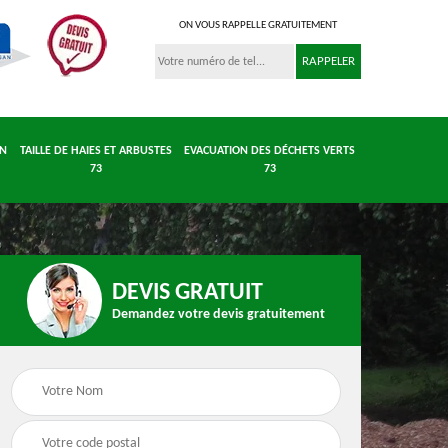
ON VOUS RAPPELLE GRATUITEMENT
IN
TAILLE DE HAIES ET ARBUSTES
EVACUATION DES DÉCHETS VERTS
73
73
DEVIS GRATUIT
Demandez votre devis gratuitement
 et
Entretient parc et
Taille de haies et
 73
jardin 73
arbustes 73