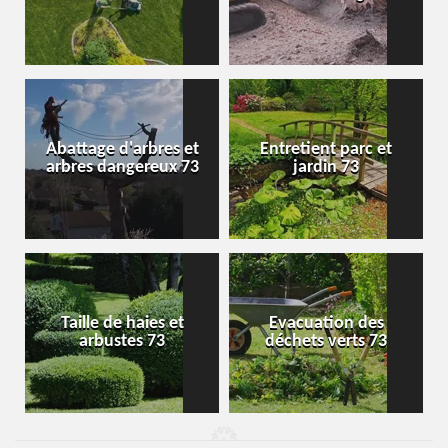
Abattage d'arbres et
Entretient parc et
arbres dangereux 73
jardin 73
Taille de haies et
Evacuation des
arbustes 73
déchets verts 73