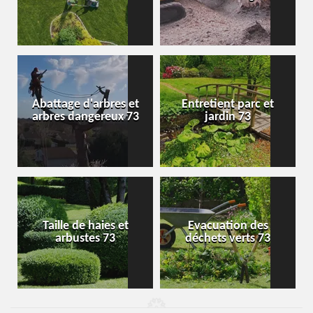
Abattage d'arbres et
Entretient parc et
arbres dangereux 73
jardin 73
Taille de haies et
Evacuation des
arbustes 73
déchets verts 73