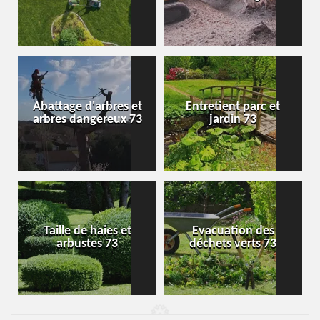
Abattage d'arbres et
Entretient parc et
arbres dangereux 73
jardin 73
Taille de haies et
Evacuation des
arbustes 73
déchets verts 73