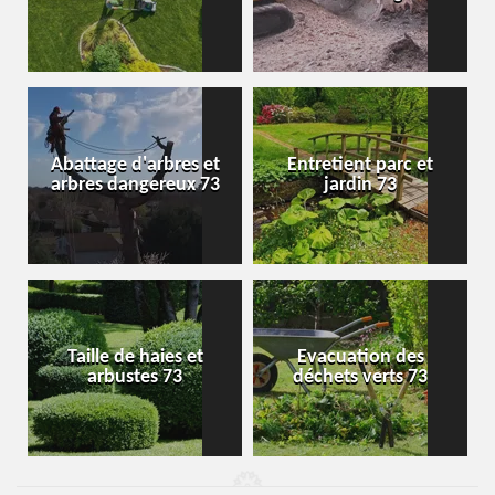
Abattage d'arbres et
Entretient parc et
arbres dangereux 73
jardin 73
Taille de haies et
Evacuation des
arbustes 73
déchets verts 73