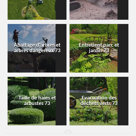
Abattage d'arbres et
Entretient parc et
arbres dangereux 73
jardin 73
Taille de haies et
Evacuation des
arbustes 73
déchets verts 73