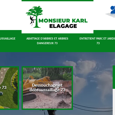
USSAILLAGE
ABATTAGE D'ARBRES ET ARBRES
ENTRETIENT PARC ET JARD
DANGEREUX 73
73
Dessouchage et
Abattage d'arbres
e 73
débroussaillage 73
arbres dangereux