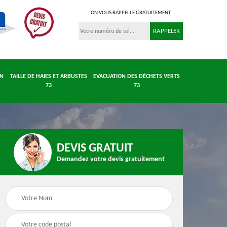
ON VOUS RAPPELLE GRATUITEMENT
IN
TAILLE DE HAIES ET ARBUSTES
EVACUATION DES DÉCHETS VERTS
73
73
DEVIS GRATUIT
Demandez votre devis gratuitement
 et
Entretient parc et
Taille de haies et
 73
jardin 73
arbustes 73