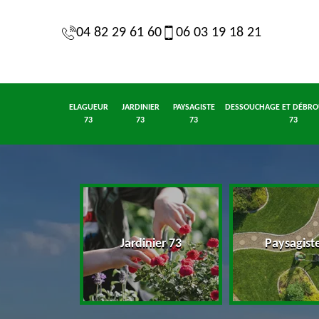
04 82 29 61 60
06 03 19 18 21
ELAGUEUR
JARDINIER
PAYSAGISTE
DESSOUCHAGE ET DÉBRO
73
73
73
73
eur 73
Jardinier 73
Paysagist