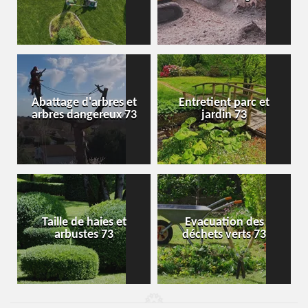
Abattage d'arbres et
Entretient parc et
arbres dangereux 73
jardin 73
Taille de haies et
Evacuation des
arbustes 73
déchets verts 73