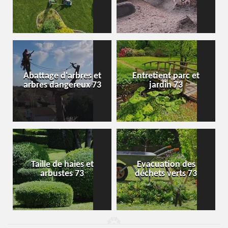
Abattage d'arbres et
Entretient parc et
arbres dangereux 73
jardin 73
Taille de haies et
Evacuation des
arbustes 73
déchets verts 73